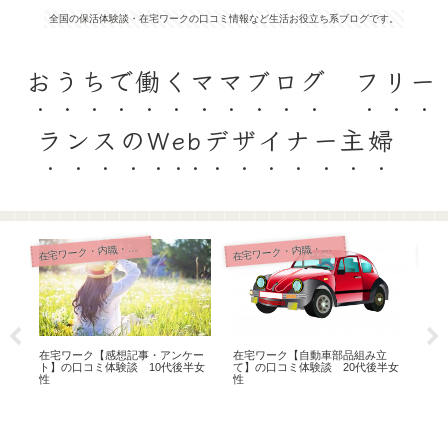
全国の保活体験談・在宅ワークの口コミ情報など生活お役立ち系ブログです。
おうちで働くママブログ フリー
ランスのWebデザイナー主婦
宅ワーク・内職・リモート
宅ワーク・内職・リモート
在
在
在宅ワーク【感想記事・アンケー
在宅ワーク【自動車部品組み立
在
ト】の口コミ体験談 10代後半女
て】の口コミ体験談 20代後半女
の口
性
性
ン
半女