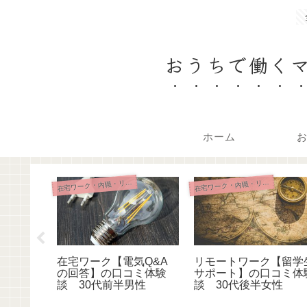
おうちで働く
ホーム
在
在
在
宅ワーク・内職・リモート
宅ワーク・内職・リモート
人サイト
在宅ワーク【電気Q&A
リモートワーク【留学
コミ体験
の回答】の口コミ体験
サポート】の口コミ体
性
談 30代前半男性
談 30代後半女性