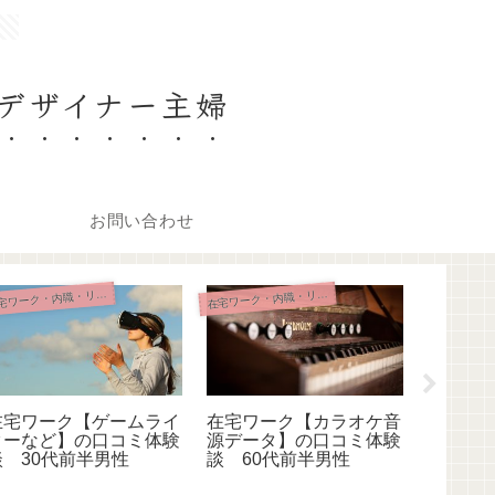
。
デザイナー主婦
お問い合わせ
在
在
宅ワーク・内職・リモート
宅ワーク・内職・リモート
在宅ワーク【ゲームライ
在宅ワーク【カラオケ音
内職【
ターなど】の口コミ体験
源データ】の口コミ体験
代筆作
談 30代前半男性
談 60代前半男性
談 30