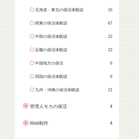
北海道・東北の保活体験談
15
関東の保活体験談
67
中部の保活体験談
22
近畿の保活体験談
22
中国地方の保活
6
四国の保活体験談
6
九州・沖縄の保活体験談
21
管理人モカの保活
4
Web制作
4