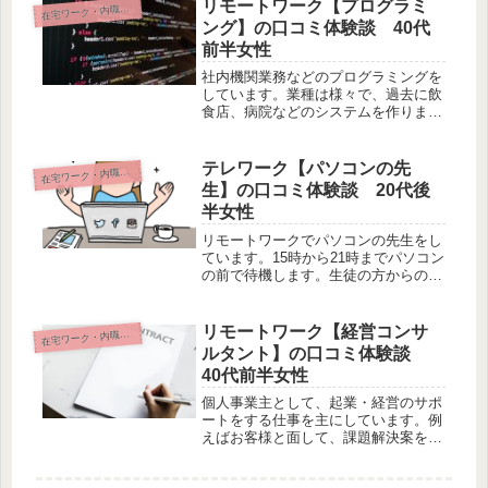
とは活かす内容だと自然と言葉が浮か
リモートワーク【プログラミ
宅ワーク・内職・リモート
在
んで文字に起こしやすいです。
ング】の口コミ体験談 40代
前半女性
社内機関業務などのプログラミングを
しています。業種は様々で、過去に飲
食店、病院などのシステムを作りまし
た。飲食店では、予約から料理設定、
部屋設定、会計時の計算などができる
システムでした。数人のグループでや
テレワーク【パソコンの先
宅ワーク・内職・リモート
在
っています。
生】の口コミ体験談 20代後
半女性
リモートワークでパソコンの先生をし
ています。15時から21時までパソコン
の前で待機します。生徒の方からの質
問に答えたり、添削をしたり、問題を
作成したりしています。もともとは、
出社して対面で講義をしていました
リモートワーク【経営コンサ
宅ワーク・内職・リモート
在
が、在宅の需要もあるということでこ
ルタント】の口コミ体験談
の形もできました。
40代前半女性
個人事業主として、起業・経営のサポ
ートをする仕事を主にしています。例
えばお客様と面して、課題解決案を考
える、アイデアを出す、ビジネスモデ
ルの再構築、補助金や融資などの事業