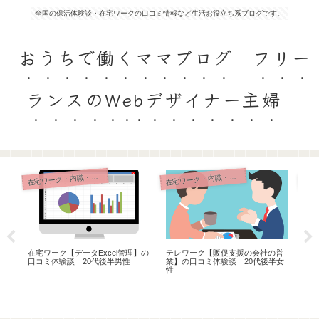
全国の保活体験談・在宅ワークの口コミ情報など生活お役立ち系ブログです。
おうちで働くママブログ フリー
ランスのWebデザイナー主婦
宅ワーク・内職・リモート
宅ワーク・内職・リモート
在
在
在宅ワーク【データExcel管理】の
テレワーク【販促支援の会社の営
在
半女
口コミ体験談 20代後半男性
業】の口コミ体験談 20代後半女
ト】
性
性