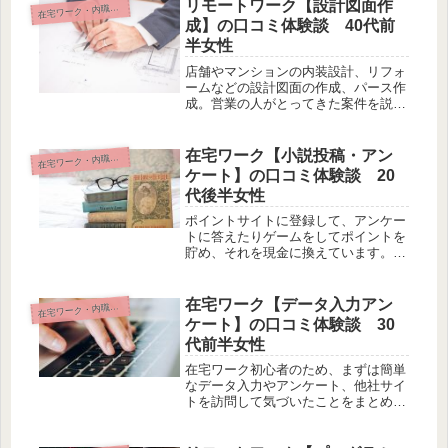
リモートワーク【設計図面作
宅ワーク・内職・リモート
在
成】の口コミ体験談 40代前
半女性
店舗やマンションの内装設計、リフォ
ームなどの設計図面の作成、パース作
成。営業の人がとってきた案件を説明
してもらい、御施主さんに提出する図
面、スケッチなどのプレゼン資料を作
成しています。また図面は建築が出来
在宅ワーク【小説投稿・アン
宅ワーク・内職・リモート
在
上がるまでの図面一式を作成します。
ケート】の口コミ体験談 20
代後半女性
ポイントサイトに登録して、アンケー
トに答えたりゲームをしてポイントを
貯め、それを現金に換えています。ま
た、誰でも登録することが出来る小説
投稿サイトで作品を書き毎月発生する
投稿インセンティブでお金をもらって
在宅ワーク【データ入力アン
宅ワーク・内職・リモート
在
います。
ケート】の口コミ体験談 30
代前半女性
在宅ワーク初心者のため、まずは簡単
なデータ入力やアンケート、他社サイ
トを訪問して気づいたことをまとめる
仕事をしています。アンケートは自分
の興味がある分野や実際に経験したこ