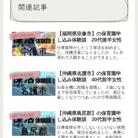
関連記事
【福岡県宗像市】の保育園申
九
州・沖縄の保活体験談
し込み体験談 20代後半女性
仕事復帰がしたくて保活を始めまし
た。待機児童になりましたが、3ヶ月
遅れで入園することができました。令
和2年9時から18時まで。
【沖縄県名護市】の保育園申
九
州・沖縄の保活体験談
し込み体験談 40代前半女性
出産を機に前職を退職し、３歳になる
まで自宅保育していましたが、家計も
厳しくなりつつあったので再就職活動
をしながら保活スタートした。3歳か
ら認可こども園に入園することができ
た。平成28年8時から17時まで。
【沖縄県島尻郡】の保育園申
九
州・沖縄の保活体験談
し込み体験談 30代前半女性
仕事復帰を早くしないといけない状態
だった為、保活を始めました。無事に
入園する事が出来ました。令和2年8時