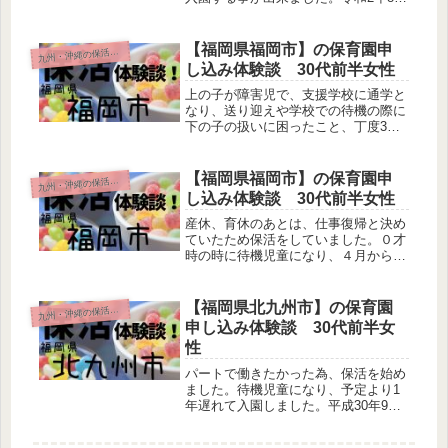
30分から18時まで。
【福岡県福岡市】の保育園申
九
州・沖縄の保活体験談
し込み体験談 30代前半女性
上の子が障害児で、支援学校に通学と
なり、送り迎えや学校での待機の際に
下の子の扱いに困ったこと、丁度3歳
児クラス(年少クラス)のため、3年保育
を受けさせたかったので保活を始めま
した。待機児童になり、現在も待機中
【福岡県福岡市】の保育園申
九
州・沖縄の保活体験談
です。
し込み体験談 30代前半女性
産休、育休のあとは、仕事復帰と決め
ていたため保活をしていました。０才
時の時に待機児童になり、４月から無
事入園できました。令和２年４月から
９時間。
【福岡県北九州市】の保育園
九
州・沖縄の保活体験談
申し込み体験談 30代前半女
性
パートで働きたかった為、保活を始め
ました。待機児童になり、予定より1
年遅れて入園しました。平成30年9時
から17時まで。