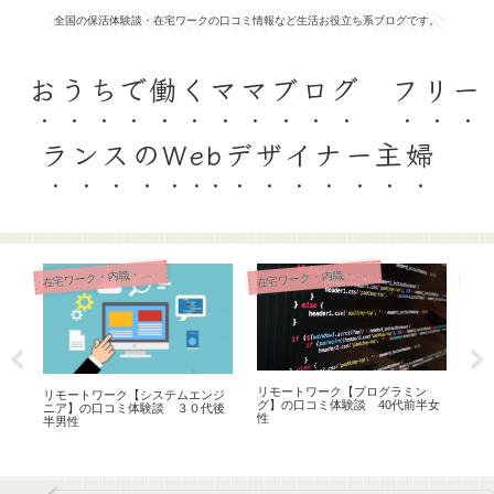
全国の保活体験談・在宅ワークの口コミ情報など生活お役立ち系ブログです。
おうちで働くママブログ フリー
ランスのWebデザイナー主婦
宅ワーク・内職・リモート
宅ワーク・内職・リモート
在
在
リモートワーク【プログラミン
在
リモートワーク【システムエンジ
半女
グ】の口コミ体験談 40代前半女
て】
ニア】の口コミ体験談 ３０代後
性
性
半男性