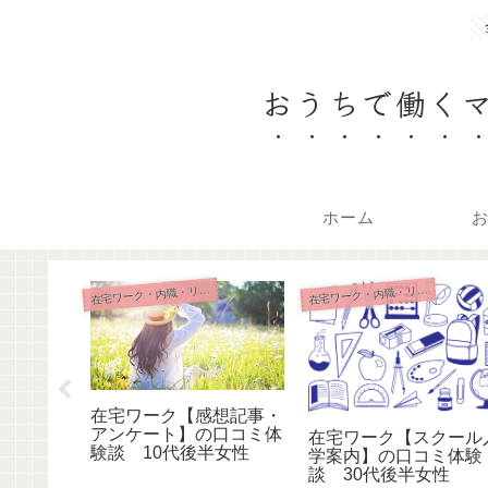
おうちで働く
ホーム
在
在
在
宅ワーク・内職・リモート
宅ワーク・内職・リモート
在宅ワーク【感想記事・
【経営コ
アンケート】の口コミ体
在宅ワーク【スクール
の口コミ
験談 10代後半女性
学案内】の口コミ体験
前半女性
談 30代後半女性