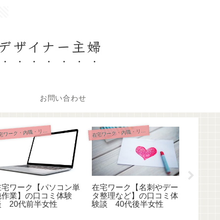
。
デザイナー主婦
お問い合わせ
在
在
宅ワーク・内職・リモート
宅ワーク・内職・リモート
在宅ワーク【パソコン単
在宅ワーク【名刺やデー
テレワ
純作業】の口コミ体験
タ整理など】の口コミ体
書類な
談 20代前半女性
験談 40代後半女性
談 20