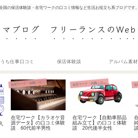
全国の保活体験談・在宅ワークの口コミ情報など生活お役立ち系ブログです
ママブログ フリーランスのWeb
おうち仕事口コミ
保活体験談
アルバム素材
在
在
宅ワーク・内職・リモート
宅ワーク・内職・リモート
在宅ワーク【カラオケ音
在宅ワーク【自動車部品
源データ】の口コミ体験
組み立て】の口コミ体験
入
談 60代前半男性
談 20代後半女性