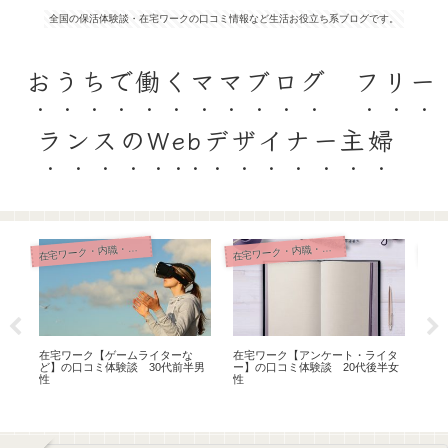
全国の保活体験談・在宅ワークの口コミ情報など生活お役立ち系ブログです。
おうちで働くママブログ フリー
ランスのWebデザイナー主婦
宅ワーク・内職・リモート
宅ワーク・内職・リモート
在
在
覆
在宅ワーク【ゲームライターな
在宅ワーク【アンケート・ライタ
在
前半
ど】の口コミ体験談 30代前半男
ー】の口コミ体験談 20代後半女
文】
性
性
性