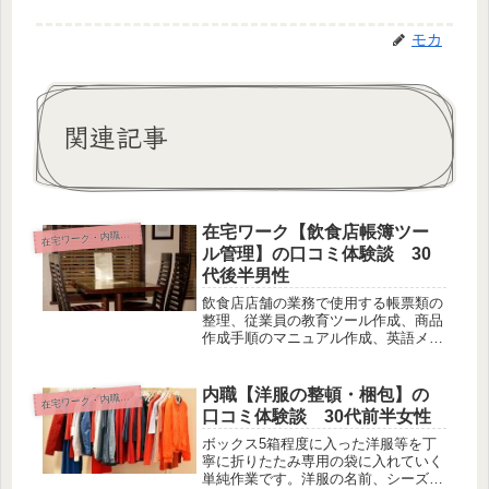
モカ
関連記事
在宅ワーク【飲食店帳簿ツー
宅ワーク・内職・リモート
在
ル管理】の口コミ体験談 30
代後半男性
飲食店店舗の業務で使用する帳票類の
整理、従業員の教育ツール作成、商品
作成手順のマニュアル作成、英語メニ
ュー、過去の売り上げ分析と利益分析
の作成などをパソコンで作成し1週間
に1度まとめて上長へ納入致します。
内職【洋服の整頓・梱包】の
宅ワーク・内職・リモート
在
口コミ体験談 30代前半女性
ボックス5箱程度に入った洋服等を丁
寧に折りたたみ専用の袋に入れていく
単純作業です。洋服の名前、シーズ