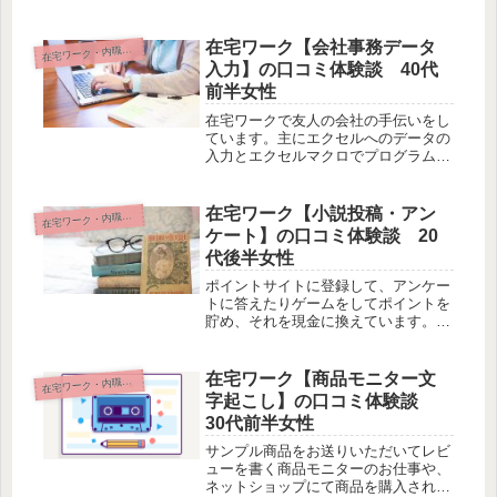
ン、サイズ等の詳細が記入された発注
書とバーコード付シールが同封されて
いるので専用袋に該当のシールを添付
在宅ワーク【会社事務データ
宅ワーク・内職・リモート
在
してシーズンごとに分けてボックスに
入力】の口コミ体験談 40代
入れて完了です。
前半女性
在宅ワークで友人の会社の手伝いをし
ています。主にエクセルへのデータの
入力とエクセルマクロでプログラムを
作成し、データを加工したり整理した
りする作業です。他にもWebへの投稿
の手伝いなども行っています。
在宅ワーク【小説投稿・アン
宅ワーク・内職・リモート
在
ケート】の口コミ体験談 20
代後半女性
ポイントサイトに登録して、アンケー
トに答えたりゲームをしてポイントを
貯め、それを現金に換えています。ま
た、誰でも登録することが出来る小説
投稿サイトで作品を書き毎月発生する
投稿インセンティブでお金をもらって
在宅ワーク【商品モニター文
宅ワーク・内職・リモート
在
います。
字起こし】の口コミ体験談
30代前半女性
サンプル商品をお送りいただいてレビ
ューを書く商品モニターのお仕事や、
ネットショップにて商品を購入された