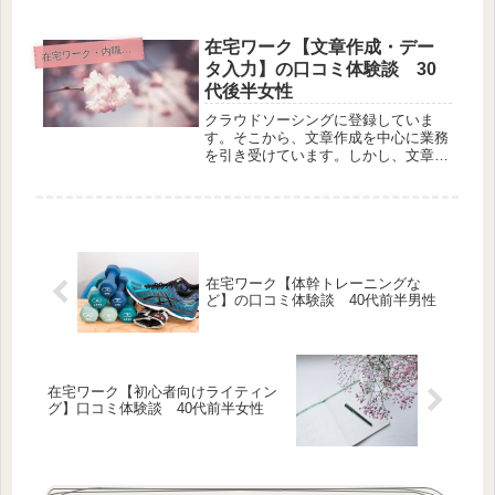
お客様の返品対応や商品登録等の運営
管理、動画や音声を文字にする文字起
こし、企業様の情報収集とリスト化、
在宅ワーク【文章作成・デー
宅ワーク・内職・リモート
在
企業様から受け取ったの伝票を指定場
タ入力】の口コミ体験談 30
所に打ち込んでいうデータ入力のお仕
代後半女性
事など。
クラウドソーシングに登録していま
す。そこから、文章作成を中心に業務
を引き受けています。しかし、文章作
成だけでは、収入が低いため、データ
ー入力・アンケート・動画撮影・写真
撮影の仕事も引き受けています。色々
な仕事をして、収入を得ています。
在宅ワーク【体幹トレーニングな
ど】の口コミ体験談 40代前半男性
在宅ワーク【初心者向けライティン
グ】口コミ体験談 40代前半女性