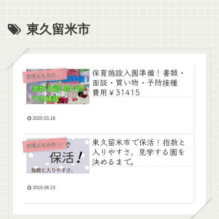
東久留米市
保育施設入園準備！書類・
管
理人モカの保活
面談・買い物・予防接種
費用￥31415
2020.03.18
東久留米市で保活！指数と
管
理人モカの保活
入りやすさ、見学する園を
決めるまで。
2019.08.23