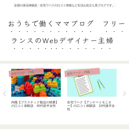
全国の保活体験談・在宅ワークの口コミ情報など生活お役立ち系ブログです。
おうちで働くママブログ フリー
ランスのWebデザイナー主婦
宅ワーク・内職・リモート
宅ワーク・内職・リモート
在
在
口
内職【プラスチック製品の研磨】
在宅ワーク【アンケートモニタ
在
の口コミ体験談 40代前半女性
ー】の口コミ体験談 10代後半女
回答
性
性