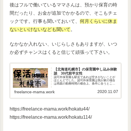
後はフルで働いているママさんは、預かり保育の時
間だったり、お金が追加でかかるので、そこもチェ
ックです。行事も聞いておいて、
何月くらいに休ま
ないといけないなども聞いて
。
なかなか入れない、いじらしさもありますが、いつ
か必ずチャンスはくると信じて頑張って下さい。
【北海道札幌市】の保育園申し込み体験
談 30代前半女性
認可外保育園も駅近であれば空きがないことが
ほとんどでした。認可外保育園は我が家の場合
は両親の勤務時間の都合上、条件に合うところ
がなく申し込みしていませんが、場合によって
は認可外保育園に入所したあと、認可保育園の
2020.11.07
freelance-mama.work
空きが出るのを待つという方法も考えておくと
良いと思います。また、認定こども園は保育園
より人気が高いようです。
https://freelance-mama.work/hokatu44/
https://freelance-mama.work/hokatu114/