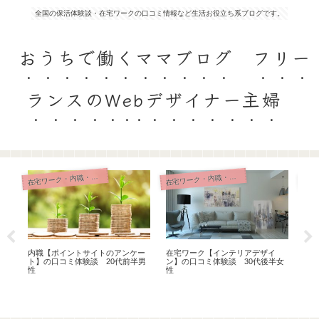
全国の保活体験談・在宅ワークの口コミ情報など生活お役立ち系ブログです。
おうちで働くママブログ フリー
ランスのWebデザイナー主婦
宅ワーク・内職・リモート
宅ワーク・内職・リモート
在
在
】の
内職【ポイントサイトのアンケー
在宅ワーク【インテリアデザイ
ト】の口コミ体験談 20代前半男
ン】の口コミ体験談 30代後半女
在
性
性
口コ