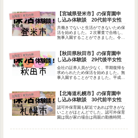
育園に入所、そしてさらに翌月に第１
希望の保育園にたまたま空きがでて転
園できました。令和２年 8時から18時
【宮城県登米市】の保育園申
海道・東北の保活体験談
北
まで。
し込み体験談 20代前半女性
共働きでないと生活ができないため保
活を始めました。２次審査で合格し、
無事入園することができました。令和
１年８時30分から5時まで。
【秋田県秋田市】の保育園申
海道・東北の保活体験談
北
し込み体験談 29代後半女性
会社の証券人員が少なく、早期復帰を
求められたため保活を始めました。無
事入園することができました。平成29
年度8時から18時と、令和1年度8時か
ら18時まで。
【北海道札幌市】の保育園申
海道・東北の保活体験談
北
し込み体験談 30代前半女性
認可外保育園も駅近であれば空きがな
いことがほとんどでした。認可外保育
園は我が家の場合は両親の勤務時間の
都合上、条件に合うところがなく申し
込みしていませんが、場合によっては
認可外保育園に入所したあと、認可保
育園の空きが出るのを待つという方法