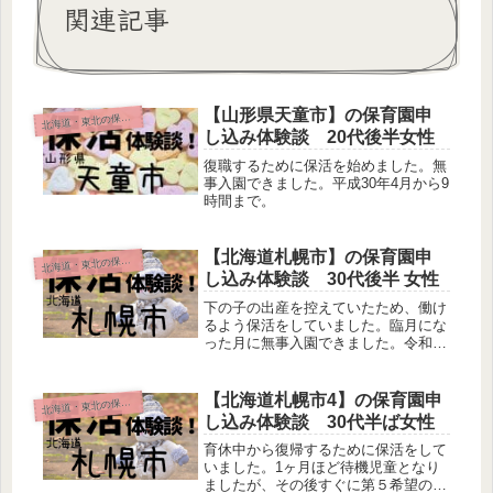
関連記事
【山形県天童市】の保育園申
海道・東北の保活体験談
北
し込み体験談 20代後半女性
復職するために保活を始めました。無
事入園できました。平成30年4月から9
時間まで。
【北海道札幌市】の保育園申
海道・東北の保活体験談
北
し込み体験談 30代後半 女性
下の子の出産を控えていたため、働け
るよう保活をしていました。臨月にな
った月に無事入園できました。令和２
年 ８時３０分から１６時まで。
【北海道札幌市4】の保育園申
海道・東北の保活体験談
北
し込み体験談 30代半ば女性
育休中から復帰するために保活をして
いました。1ヶ月ほど待機児童となり
ましたが、その後すぐに第５希望の保