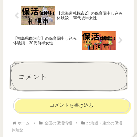
も考えておくと良いと思います。ま
た、認定こども園は保育園より人気が
【北海道札幌市2】の保育園申し込み
高いようです。
体験談 30代後半女性
【福島県白河市】の保育園申し込み
体験談 30代前半女性
コメント
コメントを書き込む
ホーム
全国の保活情報
北海道・東北の保活
体験談