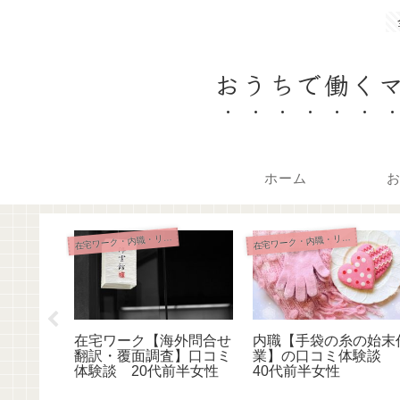
おうちで働く
ホーム
在
在
在
宅ワーク・内職・リモート
宅ワーク・内職・リモート
在宅ワーク【海外問合せ
内職【手袋の糸の始末
翻訳・覆面調査】口コミ
業】の口コミ体験談
クール入
体験談 20代前半女性
40代前半女性
ミ体験
性