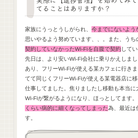
てることはありますか？
家族にうっとうしがられ、
今までにないよう
思いやるよう努めています、、。また、うち
契約していなかったWi-Fiを自腹で契約
してい
先日は、より安いWi-Fi会社に乗りかえし
あり、フリーWi-Fiが使える某カフェに行き
てて同じくフリーWi-Fiが使える某電器店
仕事してました。焦りましたし移動も本当に
Wi-Fiが繋がるようになり、ほっとしてます
くらい病的に細くなってしまった
為、最近は
す。