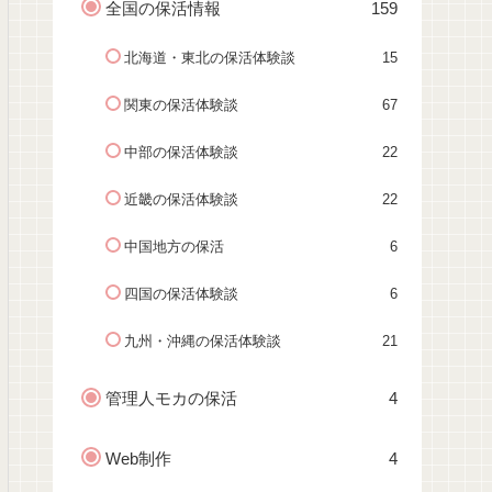
全国の保活情報
159
北海道・東北の保活体験談
15
関東の保活体験談
67
中部の保活体験談
22
近畿の保活体験談
22
中国地方の保活
6
四国の保活体験談
6
九州・沖縄の保活体験談
21
管理人モカの保活
4
Web制作
4