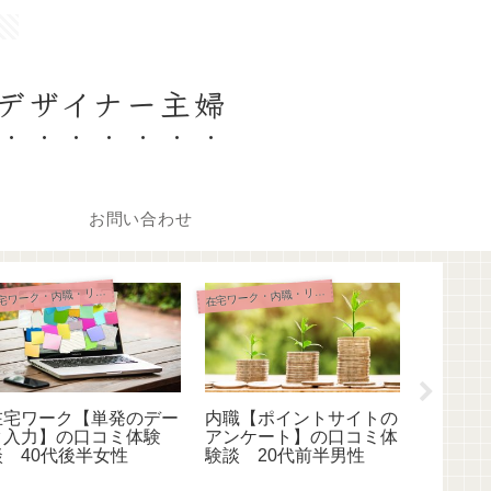
。
デザイナー主婦
お問い合わせ
在
在
宅ワーク・内職・リモート
宅ワーク・内職・リモート
在宅ワーク【単発のデー
内職【ポイントサイトの
在宅ワ
タ入力】の口コミ体験
アンケート】の口コミ体
し】の
談 40代後半女性
験談 20代前半男性
20代前