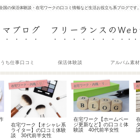
全国の保活体験談・在宅ワークの口コミ情報など生活お役立ち系ブログです
ママブログ フリーランスのWeb
おうち仕事口コミ
保活体験談
アルバム素材
在
在
宅ワーク・内職・リモート
宅ワーク・内職・リモート
作
在宅ワーク【ホームペー
ジ更新など】の口コミ体
在宅ワーク【オシャレ系
験談 40代前半女性
ライター】の口コミ体験
談 30代前半女性